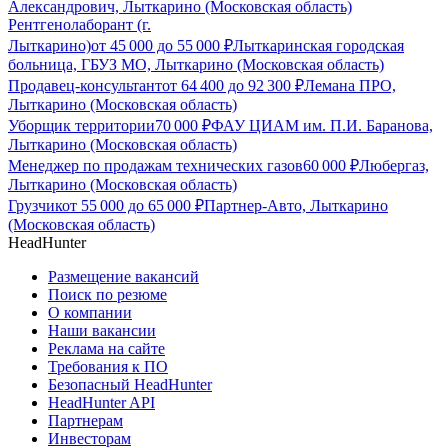
Александрович, Лыткарино (Московская область)
Рентгенолаборант (г.
Лыткарино)
от
45 000
до
55 000
₽
Лыткаринская городская
больница, ГБУЗ МО, Лыткарино (Московская область)
Продавец-консультант
от
64 400
до
92 300
₽
Лемана ПРО,
Лыткарино (Московская область)
Уборщик территории
70 000
₽
ФАУ ЦИАМ им. П.И. Баранова,
Лыткарино (Московская область)
Менеджер по продажам технических газов
60 000
₽
Любергаз,
Лыткарино (Московская область)
Грузчик
от
55 000
до
65 000
₽
Партнер-Авто, Лыткарино
(Московская область)
HeadHunter
Размещение вакансий
Поиск по резюме
О компании
Наши вакансии
Реклама на сайте
Требования к ПО
Безопасный HeadHunter
HeadHunter API
Партнерам
Инвесторам