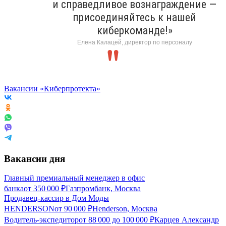
и справедливое вознаграждение —
присоединяйтесь к нашей
киберкоманде!»
Елена Калацей, директор по персоналу
Вакансии «Киберпротекта»
Вакансии дня
Главный премиальный менеджер в офис
банка
от
350 000
₽
Газпромбанк, Москва
Продавец-кассир в Дом Моды
HENDERSON
от
90 000
₽
Henderson, Москва
Водитель-экспедитор
от
88 000
до
100 000
₽
Карцев Александр