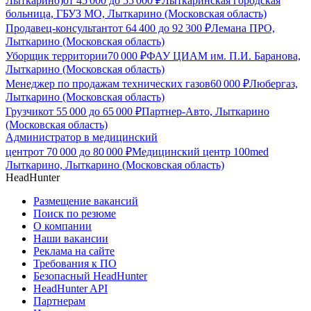
Лыткарино)
от
45 000
до
55 000
₽
Лыткаринская городская
больница, ГБУЗ МО, Лыткарино (Московская область)
Продавец-консультант
от
64 400
до
92 300
₽
Лемана ПРО,
Лыткарино (Московская область)
Уборщик территории
70 000
₽
ФАУ ЦИАМ им. П.И. Баранова,
Лыткарино (Московская область)
Менеджер по продажам технических газов
60 000
₽
Любергаз,
Лыткарино (Московская область)
Грузчик
от
55 000
до
65 000
₽
Партнер-Авто, Лыткарино
(Московская область)
Администратор в медицинский
центр
от
70 000
до
80 000
₽
Медицинский центр 100med
Лыткарино, Лыткарино (Московская область)
HeadHunter
Размещение вакансий
Поиск по резюме
О компании
Наши вакансии
Реклама на сайте
Требования к ПО
Безопасный HeadHunter
HeadHunter API
Партнерам