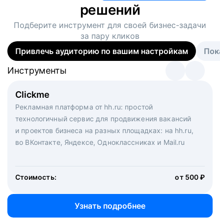
решений
Подберите инструмент для своей
бизнес-задачи
за пару кликов
Привлечь аудиторию по вашим настройкам
Пок
Инструменты
Инструменты
Инструменты
Виртуальный рекрутер
Clickme
Вакансия дня
Массовый подбор под ключ. Решите, сколько
Рекламная платформа от hh.ru: простой
Рекламный формат для вакансий на главной странице
кандидатов и когда вам нужно, и за дело возьмутся
технологичный сервис для продвижения вакансий
hh.ru. Увеличивает количество откликов
маркетологи, рекрутеры и проектные менеджеры
и проектов бизнеса на разных площадках: на hh.ru,
hh.ru с целым набором digital-инструментов
во ВКонтакте, Яндексе, Одноклассниках и Mail.ru
Стоимость:
от 200 000 ₽
Узнать подробнее
Стоимость:
от 500 ₽
Узнать подробнее
Узнать подробнее