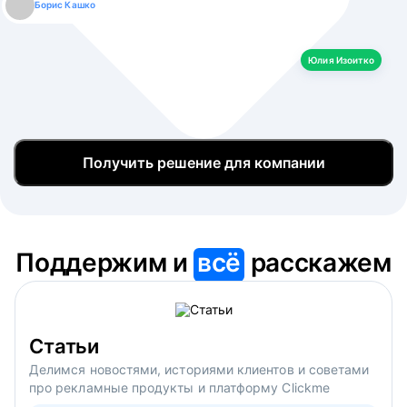
Борис Кашко
Юлия Изоитко
Александр Кулагин
Даниил Макаров
Екатерина Лазаренко
Юлия Изоитко
Получить решение для компании
Поддержим и
всё
расскажем
Статьи
Делимся новостями, историями клиентов и советами
про рекламные продукты и платформу Clickme