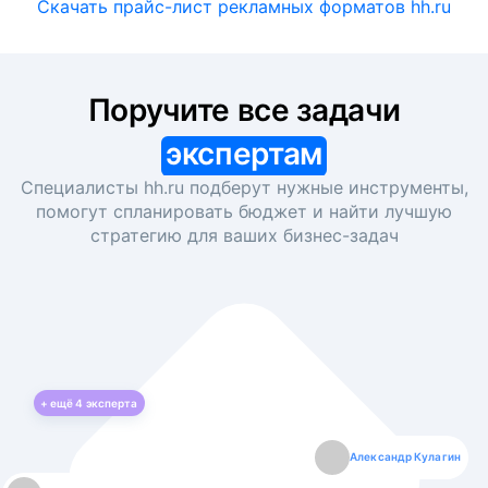
Скачать прайс-лист рекламных форматов hh.ru
Поручите все задачи
экспертам
Специалисты hh.ru подберут нужные инструменты,
помогут спланировать бюджет и найти лучшую
стратегию для ваших
бизнес-задач
+ ещё
4
эксперта
Екатерина Лазаренко
Александр Кулагин
Даниил Макаров
Борис Кашко
Юлия Изоитко