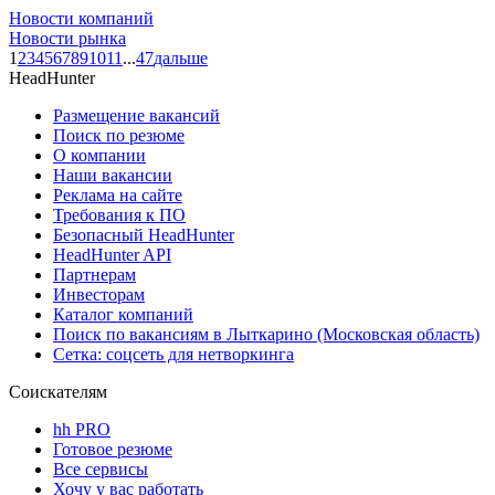
Новости компаний
Новости рынка
1
2
3
4
5
6
7
8
9
10
11
...
47
дальше
HeadHunter
Размещение вакансий
Поиск по резюме
О компании
Наши вакансии
Реклама на сайте
Требования к ПО
Безопасный HeadHunter
HeadHunter API
Партнерам
Инвесторам
Каталог компаний
Поиск по вакансиям в Лыткарино (Московская область)
Сетка: соцсеть для нетворкинга
Соискателям
hh PRO
Готовое резюме
Все сервисы
Хочу у вас работать