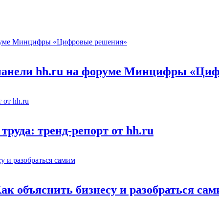
 панели hh.ru на форуме Минцифры «Ци
труда: тренд-репорт от hh.ru
Как объяснить бизнесу и разобраться са