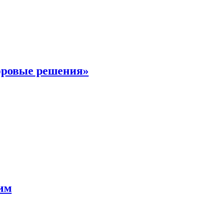
фровые решения»
мим