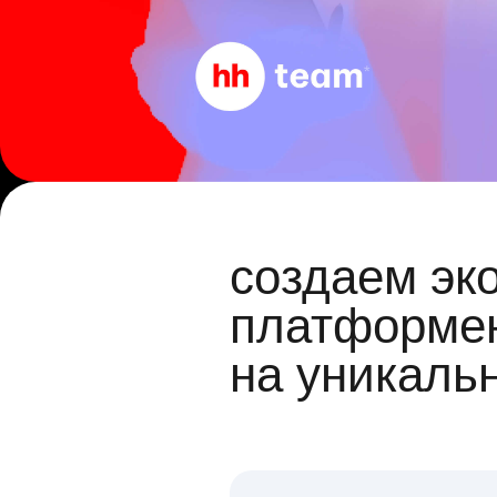
создаем эк
платформен
на уникаль