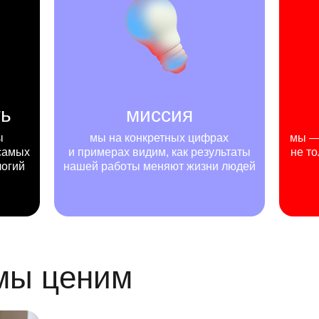
ть
миссия
ы
мы на конкретных цифрах
мы — 
самых
и примерах видим, как результаты
не то
логий
нашей работы меняют жизни людей
 мы ценим