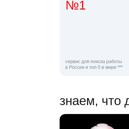
№1
1 мл
сервис для поиска работы
в России и топ-5 в мире ***
откликов на вак
знаем, что 