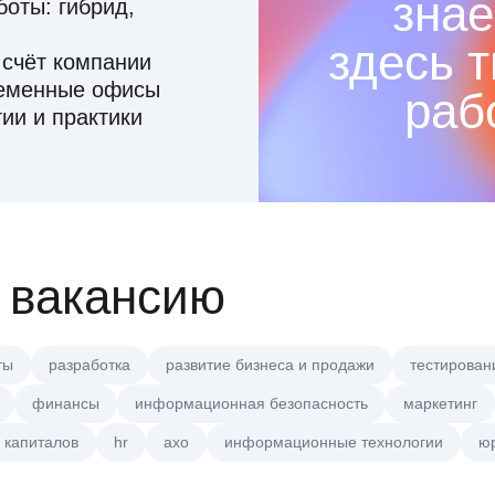
знае
оты: гибрид,
здесь 
 счёт компании
ременные офисы
раб
ии и практики
 вакансию
ты
разработка
развитие бизнеса и продажи
тестирован
финансы
информационная безопасность
маркетинг
 капиталов
hr
axo
информационные технологии
ю