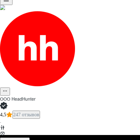
ООО
HeadHunter
4,5
247 отзывов
·