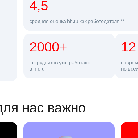
рд
4,5
средняя оценка hh.ru как работодателя **
2000+
68 млн
12
сотрудников уже работают
соврем
в hh.ru
резюме в базе
по все
ансии
для нас важно