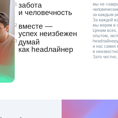
забота
мы не «зак
человечески
и человечность
за каждым р
За каждой в
вместе —
мы верим в с
Ценим всех, 
успех неизбежен
опытом, эксп
думай
headлайнеру
и нас самих 
как headлайнер
в неизвестн
Зато честно