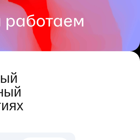
ый
ный
гиях