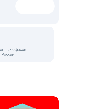
1522 тыс
вакансий
18 млн
енных офисов
й России
пользователей в день