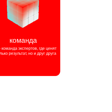
команда
команда экспертов, где ценят
лько результат, но и друг друга