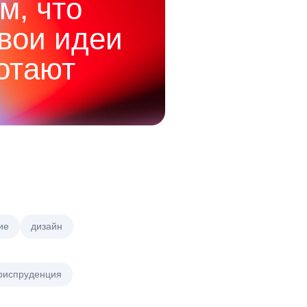
м, что
твои идеи
отают
ие
дизайн
риспруденция