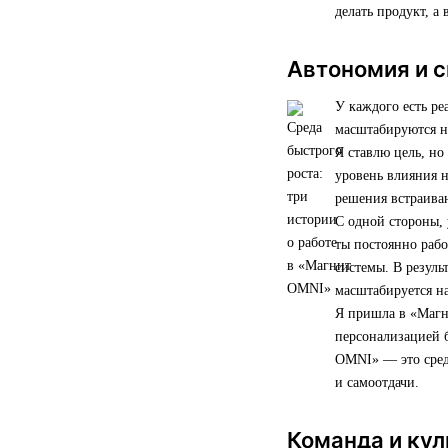
делать продукт, а 
Автономия и с
У каждого есть ре
масштабируются н
Я ставлю цель, но
уровень влияния н
решения встраива
С одной стороны, 
ты постоянно рабо
системы. В резуль
масштабируется на
Я пришла в «Магни
персонализацией б
OMNI» — это среда
и самоотдачи.
Команда и кул