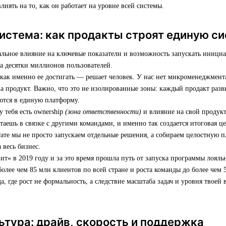
влиять на то, как он работает на уровне всей системы.
истема: как продакты строят единую с
альное влияние на ключевые показатели и возможность запускать иници
а десятки миллионов пользователей.
 как именно ее достигать — решает человек. У нас нет микроменеджмента
а продукт. Важно, что это не изолированные зоны: каждый продакт разви
ются в единую платформу.
у тебя есть ownership
(зона ответственности)
и влияние на свой продук
таешь в связке с другими командами, и именно так создается итоговая ц
тате мы не просто запускаем отдельные решения, а собираем целостную п
 весь бизнес.
т» в 2019 году и за это время прошла путь от запуска программы лояльн
олее чем 85 млн клиентов по всей стране и роста команды до более чем 
, где рост не формальность, а следствие масштаба задач и уровня твоей
ьтура: драйв, скорость и поддержка