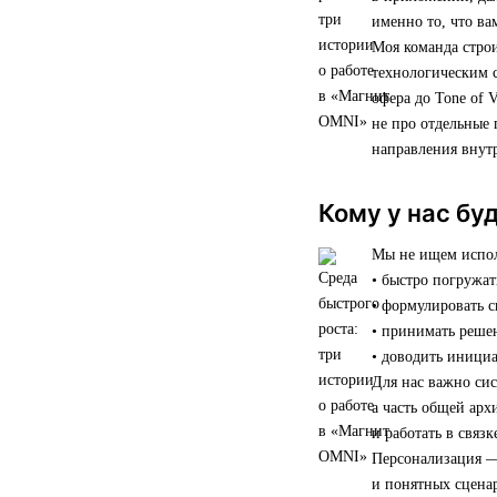
именно то, что ва
Моя команда строи
технологическим 
офера до Tone of 
не про отдельные 
направления внут
Кому у нас бу
Мы не ищем исполн
• быстро погружат
• формулировать 
• принимать реше
• доводить инициа
Для нас важно си
а часть общей арх
и работать в связ
Персонализация —
и понятных сценар