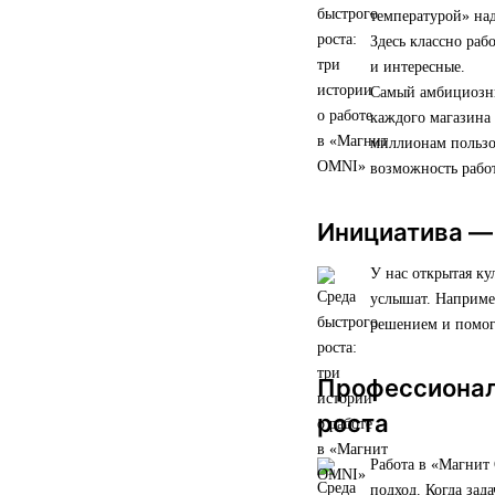
температурой» над
Здесь классно раб
и интересные.
Самый амбициозны
каждого магазина 
миллионам пользо
возможность работ
Инициатива —
У нас открытая ку
услышат. Например
решением и помог
Профессиональ
роста
Работа в «Магнит
подход. Когда за