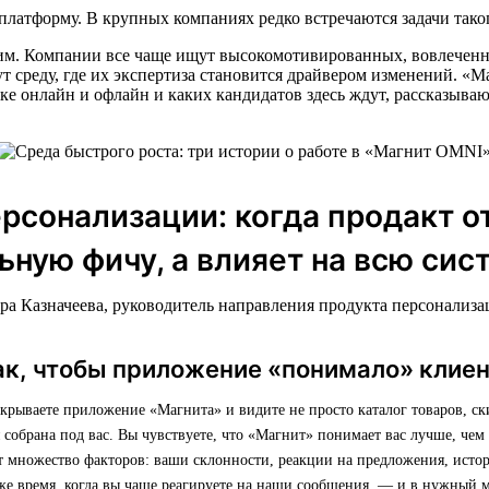
платформу. В крупных компаниях редко встречаются задачи тако
ним. Компании все чаще ищут высокомотивированных, вовлеченн
ут среду, где их экспертиза становится драйвером изменений. 
ке онлайн и офлайн и каких кандидатов здесь ждут, рассказыва
рсонализации: когда продакт о
льную фичу, а влияет на всю сис
ра Казначеева, руководитель направления продукта персонализ
ак, чтобы приложение «понимало» клие
ткрываете приложение «Магнита» и видите не просто каталог товаров, с
я собрана под вас. Вы чувствуете, что «Магнит» понимает вас лучше, чем
т множество факторов: ваши склонности, реакции на предложения, исто
же время, когда вы чаще реагируете на наши сообщения, — и в нужный 