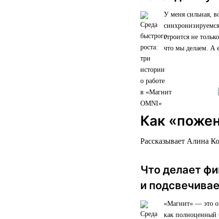
У меня сильная, в
синхронизируемся,
строится не тольк
что мы делаем. А
Как «пожен
Рассказывает Алина К
Что делает ф
и подсвечива
«Магнит» — это ог
как полноценный 