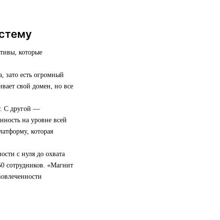
истему
ативы, которые
, зато есть огромный
вает свой домен, но все
т. С другой —
енность на уровне всей
латформу, которая
ости с нуля до охвата
50 сотрудников. «Магнит
 вовлеченности