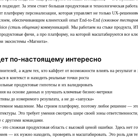
м подходит. За этим стоит большая продуктовая и технологическая работа
т платформу персонализации, которая управляет не только UX-решениям
слоем, обеспечивающим клиентский опыт End-to-End
(сквозное тестиров
Voice
(стиль общения)
коммуникаций. Мы работаем на стыке продукта, ИТ
продуктовые фичи, а про платформу, на которой масштабируются все кл
ри экосистемы «Магнита».
дет по-настоящему интересно
ителей, а ждем тех, кто кайфует от возможности влиять на результат и 
ься в контекст и находить реальные точки роста
сильные продуктовые гипотезы и их валидировать
ния на основе данных и улучшать ключевые бизнес-метрики
тивы до измеримого результата, а не до «запуска»
стемное мышление. Мы строим платформу, поэтому любое решение — это
итектуры. Это требует умения смотреть шире своей зоны ответственности
ке с другими командами.
 это сложная продуктовая область с высокой ценой ошибки. Здесь нет г
иев — их нужно находить, проверять и масштабировать. Это роль для те