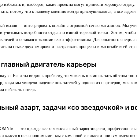
о избежать и, наоборот, какие проекты могут принести хорошую отдачу.
отать, потому что к нашему мнению всегда прислушиваются, а все задач
й вызов — интегрировать онлайн с огромной сетью магазинов. Мы учи
и учитывать потребности отдельно взятой торговой точки. Хотим, чтобы
вателей и оставался экономически эффективным. Для опытного специали
ать на стыке двух «миров» и настраивать процессы в масштабе всей стра
 главный двигатель карьеры
льтура. Если ты видишь проблему, то можешь прямо сказать об этом топ-
, когда мы увидели падение показателей у одного из партнеров, моя ко
ла избежать потерь.
ный азарт, задачи «со звездочкой» и 
 OMNI» — это прежде всего колоссальный заряд энергии, профессиональн
дачи кажутся невыполнимыми, мы с командой садимся и придумываем нес