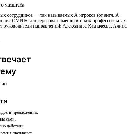
го масштаба.
ых сотрудников — так называемых А-игроков (от англ. A-
«Магнит OMNI» заинтересован именно в таких профессионалах.
ют руководители направлений: Александра Казначеева, Алина
твечает
тему
ации
нта
кидок и предложений,
 вы сами.
рию действий
момент предлагает