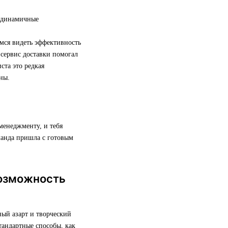
и динамичные
мся видеть эффективность
 сервис доставки помогал
ста это редкая
ны.
менеджменту, и тебя
манда пришла с готовым
возможность
ый азарт и творческий
тандартные способы, как