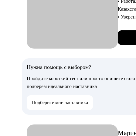
• Работ
нет);
Казахст
• избави
• Увере
• справ
digital-
• написа
• Руков
результ
PM.
• подгот
• Внедрял SCRUM,
реальны
Кому мо
• Консул
Нужна помощь с выбором?
Специал
• Делаю
• hr
Пройдите короткий тест или просто опишите сво
• карье
подберём идеального наставника
С чем п
• прода
• Провед
• проек
Подберите мне наставника
ваканси
• марке
• Сформ
• анали
• Помог
• финан
• Прове
Мари
• закуп
командо