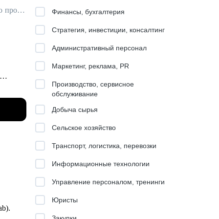
Карьерный консультант / Резюмерайтер (подготовка резюме) / Эксперт по профориентации
Финансы, бухгалтерия
Стратегия, инвестиции, консалтинг
Административный персонал
Маркетинг, реклама, PR
Производство, сервисное
обслуживание
и
Добыча сырья
Сельское хозяйство
Т-банк,
Транспорт, логистика, перевозки
Информационные технологии
Управление персоналом, тренинги
искать,
Юристы
ab).
о их
Закупки