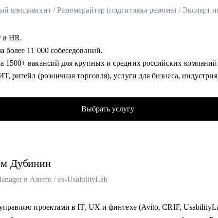
т в HR.
а более 11 000 собеседований.
ла 1500+ вакансий для крупных и средних российских компаний
ИТ, ритейл (розничная торговля), услуги для бизнеса, индустрия
иимства и пр).
в карьерном консультировании и коучинге. Помогла в достижени
Выбрать услугу
ых целей более 600 клиентам.
 - наставник карьерных консультантов.
лиенты работают в Яндекс, Авито, OZON, Mars, Новатэк, СБЕР, 
С и пр.
им
Дубинин
омогу:
Manager в Авито / ex-UsabilityLab
тать стратегию поиска работы, в т.ч., при смене профессии (что 
ть, как искать);
 управляю проектами в IT, UX и финтехе (Avito, CRIF, UsabilityL
ть ваши конкурентные преимущества (даже если вам кажется, чт