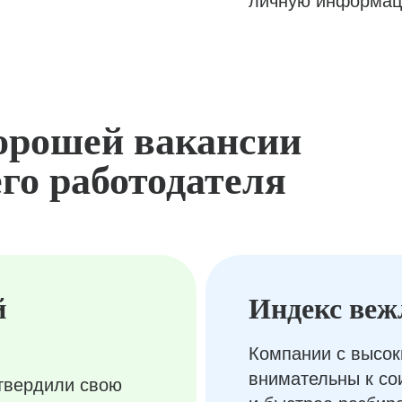
личную информац
орошей вакансии
го работодателя
й
Индекс веж
Компании с высок
внимательны к с
твердили свою