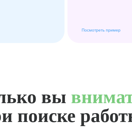
Посмотреть пример
лько вы
внима
и поиске рабо