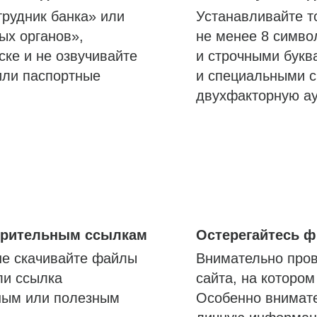
трудник банка» или
Устанавливайте т
ых органов»,
не менее 8 симво
ске и не озвучивайте
и строчными букв
или паспортные
и специальными с
двухфакторную а
озрительным ссылкам
Остерегайтесь 
не скачивайте файлы
Внимательно пров
ли ссылка
сайта, на которо
ным или полезным
Особенно внимате