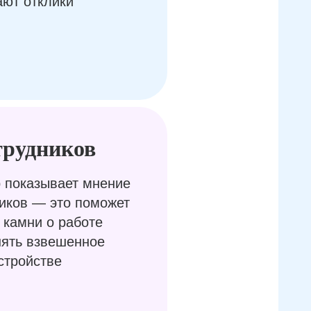
ают отклики
трудников
 показывает мнение
иков — это поможет
 камни о работе
нять взвешенное
стройстве