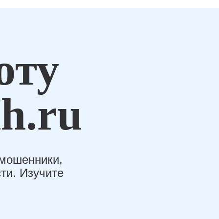
оту
h.ru
-мошенники,
ти. Изучите