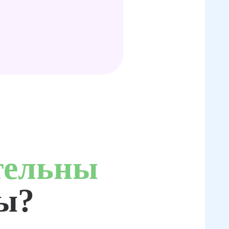
тельны
ты?