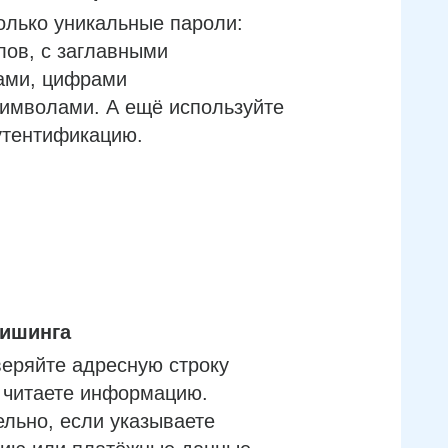
олько уникальные пароли:
лов, с заглавными
ами, цифрами
имволами. А ещё используйте
утентификацию.
фишинга
еряйте адресную строку
м читаете информацию.
льно, если указываете