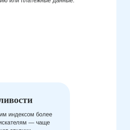
ию или платёжные данные.
ливости
им индексом более
оискателям — чаще