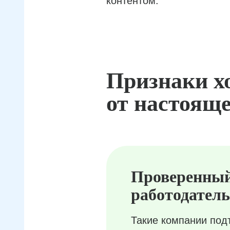
контентом.
Признаки х
от настояще
Проверенны
работодатель
Такие компании под