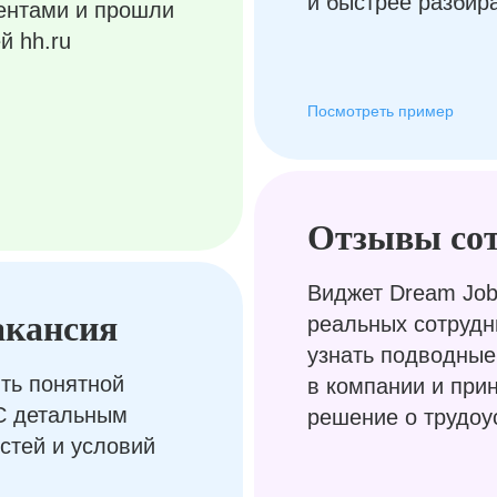
и быстрее разбир
ентами и прошли
й hh.ru
Посмотреть пример
Отзывы со
Виджет Dream Job
акансия
реальных сотрудн
узнать подводные
ть понятной
в компании и при
С детальным
решение о трудоу
стей и условий