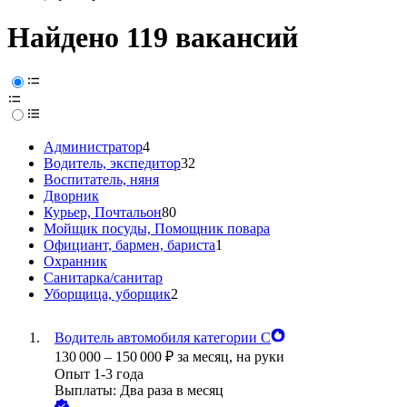
Найдено 119 вакансий
Администратор
4
Водитель, экспедитор
32
Воспитатель, няня
Дворник
Курьер, Почтальон
80
Мойщик посуды, Помощник повара
Официант, бармен, бариста
1
Охранник
Санитарка/санитар
Уборщица, уборщик
2
Водитель автомобиля категории С
130 000
–
150 000
₽
за месяц,
на руки
Опыт 1-3 года
Выплаты: Два раза в месяц